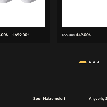
Orijinal
Şu
,00
₺
–
1.699,00
₺
449,00
₺
599,00
₺
fiyat:
andaki
599,00₺.
fiyat:
449,00₺.
Spor Malzemeleri
Alışveriş 