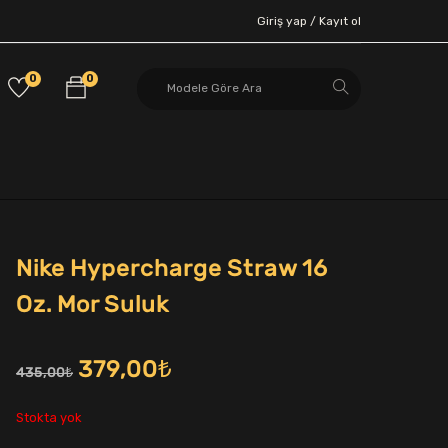
Giriş yap /
Kayıt ol
0
0
Nike Hypercharge Straw 16
Oz. Mor Suluk
Orijinal
Şu
379,00
₺
435,00
₺
fiyat:
andaki
Stokta yok