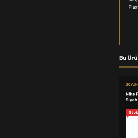
Tekme Lapası
Plas
Spor Kolluk
Pazuband
Oto Teyp (Oto Mp3 Çalar)
Egzersiz Bandı
Bu Ürü
Outdoor Ayakkabı
Spor Body
BOYUN
Kayak Gözlüğü
Nike 
Siyah
Suluk & Matara
Crossfit Halatı
Stok
Mayo
Top İğnesi