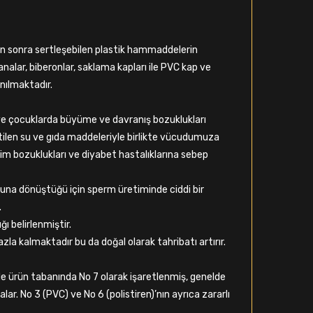
kten sonra sertleşebilen plastik hammaddelerin
nalar, biberonlar, saklama kapları ile PVC kap ve
anılmaktadır.
ve çocuklarda büyüme ve davranış bozuklukları
tilen su ve gıda maddeleriyle birlikte vücudumuza
zim bozuklukları ve diyabet hastalıklarına sebep
na dönüştüğü için sperm üretiminde ciddi bir
.
ı belirlenmiştir.
a kalmaktadır bu da doğal olarak tahribatı artırır.
lde ürün tabanında No 7 olarak işaretlenmiş, genelde
lar. No 3 (PVC) ve No 6 (polistiren)’nın ayrıca zararlı