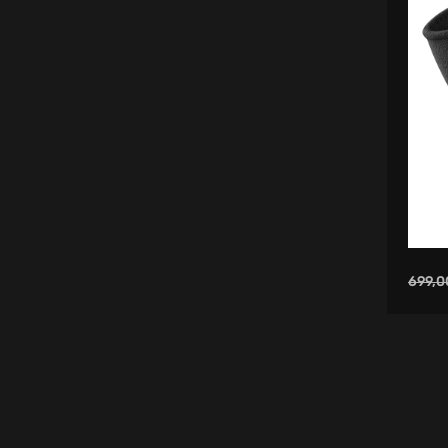
Bel Çantası
Tekstil Maske
Tenis Ayakkabısı
Yoga Ekipmanları
Kolonya
Havlu
Golf Sopası
699,0
Lego & Yapı Oyuncakları
Basketbol Bilekliği
Kapak & Kılıf
Basketbol Topu