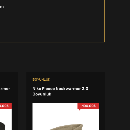
lim
BOYUNLUK
BOYU
armer
Nike Fleece Neckwarmer 2.0
Nike 
Boyunluk
Warme
0,00
₺
-
100,00
₺
Sto