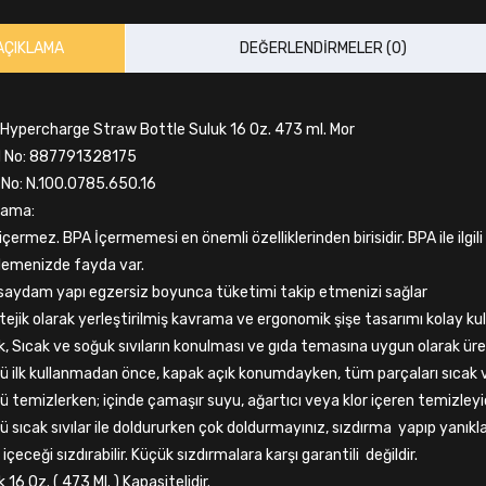
AÇIKLAMA
DEĞERLENDIRMELER (0)
 Hypercharge Straw Bottle Suluk 16 Oz. 473 ml. Mor
 No: 887791328175
No: N.100.0785.650.16
lama:
içermez. BPA İçermemesi en önemli özelliklerinden birisidir. BPA ile ilgi
lemenizde fayda var.
 saydam yapı egzersiz boyunca tüketimi takip etmenizi sağlar
tejik olarak yerleştirilmiş kavrama ve ergonomik şişe tasarımı kolay kul
k, Sıcak ve soğuk sıvıların konulması ve gıda temasına uygun olarak üret
ü ilk kullanmadan önce, kapak açık konumdayken, tüm parçaları sıcak ve
ü temizlerken; içinde çamaşır suyu, ağartıcı veya klor içeren temizleyic
ü sıcak sıvılar ile doldururken çok doldurmayınız, sızdırma yapıp yanıklar
içeceği sızdırabilir. Küçük sızdırmalara karşı garantili değildir.
 16 Oz. ( 473 Ml. ) Kapasitelidir.