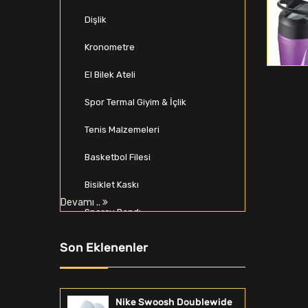
Dişlik
Kronometre
El Bilek Ateli
Spor Termal Giyim & İçlik
Tenis Malzemeleri
Basketbol Filesi
Bisiklet Kaskı
Devamı ..
Sporcu Bandı
Tartı
Son Eklenenler
Spor Atlet
Kondisyon Aletleri
Nike Swoosh Doublewide