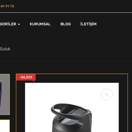
41 91 73
EGORILER
KURUMSAL
BLOG
İLETIŞIM
 Suluk
-
56,00
₺