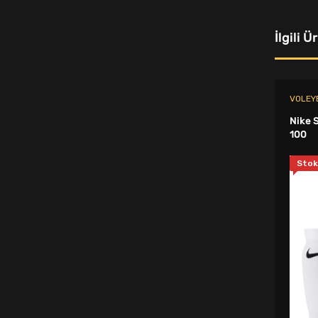
Yüzücü Mayosu
İlgili Ü
Maske & Şnorkel
Kulak Tıkacı
VOLEYB
Masa Tenisi Raketi
Nike 
Diğer Aksesuarlar
100
Bere
Stok
Ayak Bilekliği
Spor Oyuncakları
Bisiklet Aksesuarları
Spor Sütyeni
Düdük İpi