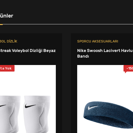
rünler
OL DIZLIK
SPORCU AKSESUARLARI
Streak Voleybol Dizliği Beyaz
Nike Swoosh Lacivert Havlu
Bandı
ta Yok
-
15