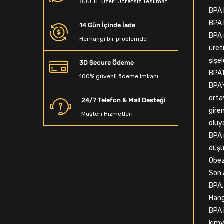
800 TL Üzeri Ücretsiz Teslimat
Golf Topu
BPA 
BPA B
14 Gün İçinde İade
Dezenfektan
BPA 
Herhangi bir problemde .
Spor Büstiyer
üret
şişe
3D Secure Ödeme
Masa Tenisi Masası
BPA’
100% güvenli ödeme imkanı.
BPA’
Vee
orta
24/7 Telefon & Mail Desteği
Bone
gire
Müşteri Hizmetleri
oluyo
Spor Bileklik
BPA 
Boks Ekipmanları
düşü
Obez
Boks Eldiveni
Son 
BPA,
Atlama İpi
Hang
Spor Tayt
BPA 
kimye