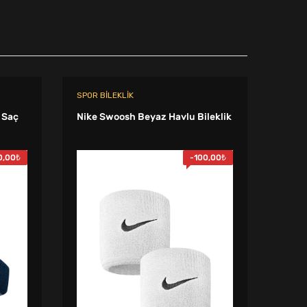
SPOR BILEKLIK
SPOR 
 Saç
Nike Swoosh Beyaz Havlu Bileklik
Nike 
0,00
₺
-
100,00
₺