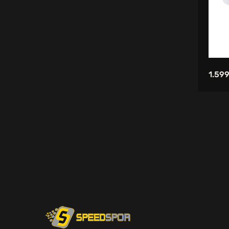
Scooter
Dart Oku
Amerikan Futbolu Topu
Deniz Gözlüğü
1.599
Yüzme Malzemeleri
Düdük
Masa Tenisi Seti
El Yayı
Hakem Kartı
Spor Çorap
Toka