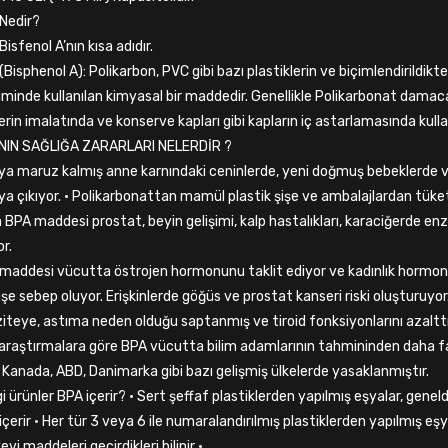
Nedir?
isfenol A’nın kısa adıdır.
(Bisphenol A): Polikarbon, PVC gibi bazı plastiklerin ve biçimlendirildi
iminde kullanılan kimyasal bir maddedir. Genellikle Polikarbonat damaca
lerin imalatında ve konserve kapları gibi kapların iç astarlamasında kull
NIN SAĞLIĞA ZARARLARI NELERDİR ?
ya maruz kalmış anne karnındaki ceninlerde, yeni doğmuş bebeklerde 
ya çıkıyor. · Polikarbonattan mamül plastik şişe ve ambalajlardan tüke
n BPA maddesi prostat, beyin gelişimi, kalp hastalıkları, karaciğerde en
r.
maddesi vücutta östrojen hormonunu taklit ediyor ve kadınlık hormonu
şe sebep oluyor. Erişkinlerde göğüs ve prostat kanseri riski oluşturuyor
iteye, astıma neden olduğu saptanmış ve tiroid fonksiyonlarını azalttığ
araştırmalara göre BPA vücutta bilim adamlarının tahmininden daha fazl
 Kanada, ABD, Danimarka gibi bazı gelişmiş ülkelerde yasaklanmıştır.
i ürünler BPA içerir? · Sert şeffaf plastiklerden yapılmış eşyalar, gene
içerir · Her tür 3 veya 6 ile numaralandırılmış plastiklerden yapılmış eşya
vi maddeleri geçirdikleri bilinir ·