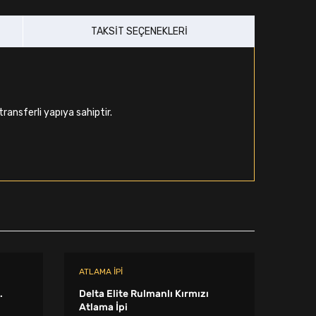
TAKSIT SEÇENEKLERI
ansferli yapıya sahiptir.
ATLAMA İPI
ATLAM
.
Delta Elite Rulmanlı Kırmızı
Delta
Atlama İpi
İpi