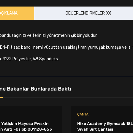
AÇIKLAMA
DEĞERLENDIRMELER (0)
bandı, saçınızı ve terinizi yönetmenin şık bir yoludur.
 Dri-Fit saç bandı, nemi vücuttan uzaklaştıran yumuşak kumaşa ve ısı tr
ik: %92 Polyester, %8 Spandeks.
ne Bakanlar Bunlarada Baktı
ÇANTA
 Yetişkin Mayosu Pwskin
Nike Academy Gymsack 18L
n Air2 Fbslob 001128-853
Siyah Sırt Çantası