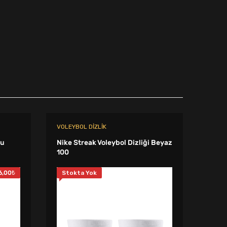
250,00₺.
fiyat:
179,00₺.
VOLEYBOL DIZLIK
SPOR
lu
Nike Streak Voleybol Dizliği Beyaz
Nike 
100
Band
6,00
₺
Stokta Yok