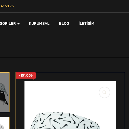
41 91 73
EGORILER
KURUMSAL
BLOG
İLETIŞIM
-
151,00
₺