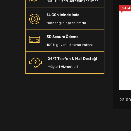
800 TL Üzeri Ücretsiz Teslimat
Beyzbol Sopası
Stok
14 Gün İçinde İade
Dalış Aksesuarları
Herhangi bir problemde .
Denge Tahtası
3D Secure Ödeme
Sporcu Saç Bandı
100% güvenli ödeme imkanı.
Kamp Matarası
24/7 Telefon & Mail Desteği
Boyunluk
Müşteri Hizmetleri
Ağırlık Sehpaları
Spor T-Shirt
Spor Terlik
22.00
Yağmurluk&Rüzgarlık
Bandana