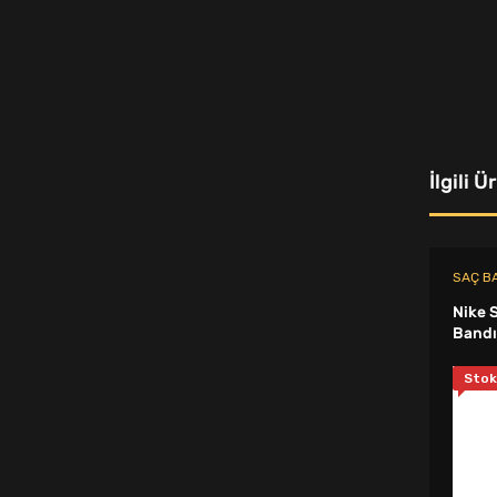
Şişme Yataklar - Koltuklar
Eldiven
Sıcak Su Torbası ve Isıtıcı Ped
Beyzbol Topu
İlgili Ü
Büyük Beden Eşofman Takımı
Paten Aksesuarları
Saç Bandı
SAÇ B
Nike 
Protein Shaker
Bandı
Voleybol Dizlik
Stok
Kaykay
T-Shirt
Spor Şort