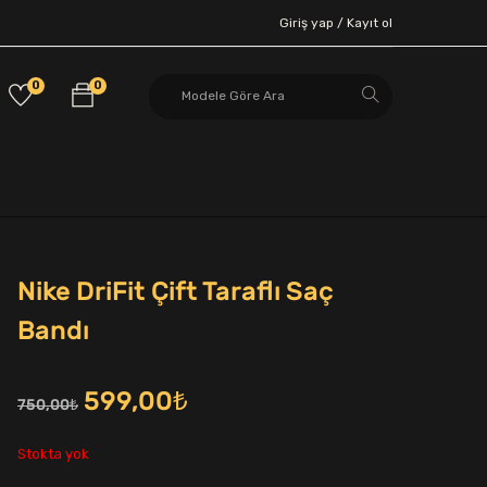
Giriş yap /
Kayıt ol
0
0
Nike DriFit Çift Taraflı Saç
Bandı
Orijinal
Şu
599,00
₺
750,00
₺
fiyat:
andaki
Stokta yok