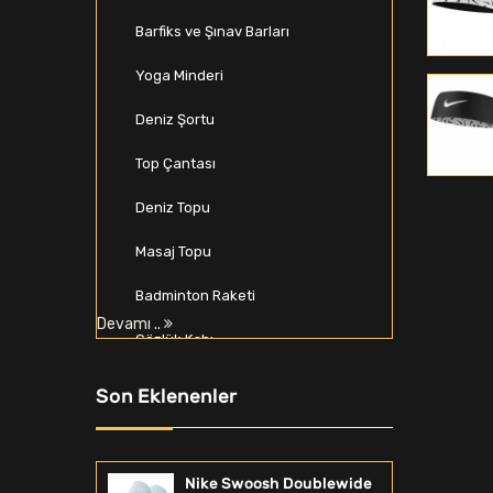
Barfiks ve Şınav Barları
Yoga Minderi
Deniz Şortu
Top Çantası
Deniz Topu
Masaj Topu
Badminton Raketi
Devamı ..
Gözlük Kabı
Beyzbol Seti
Son Eklenenler
Spor Softshell & Polar
Zıplama Kutusu
Nike Swoosh Doublewide