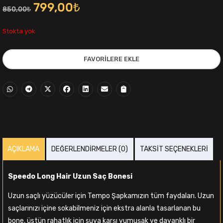
Orijinal
Şu
799,00
₺
850,00
₺
fiyat:
andaki
Stokta yok
850,00₺.
fiyat:
FAVORILERE EKLE
799,00₺.
i
AÇIKLAMA
DEĞERLENDIRMELER (0)
TAKSIT SEÇENEKLERI
,00₺.
Speedo Long Hair Uzun Saç Bonesi
Uzun saçlı yüzücüler için Tempo Şapkamızın tüm faydaları. Uzun
saçlarınızı içine sokabilmeniz için ekstra alanla tasarlanan bu
bone, üstün rahatlık için suya karşı yumuşak ve dayanklı bir