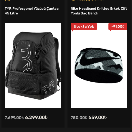
TYR
SPORCU AKSESUARLARI
TYR Profesyonel Yüzücü Çantası
Nike Headband Knitted Erkek Çift
45 Litre
Yönlü Saç Bandı
Stokta Yok
-
91,00
₺
Orijinal
Şu
Orijinal
Şu
6.299,00
₺
659,00
₺
7.699,00
₺
750,00
₺
fiyat:
andaki
fiyat:
andaki