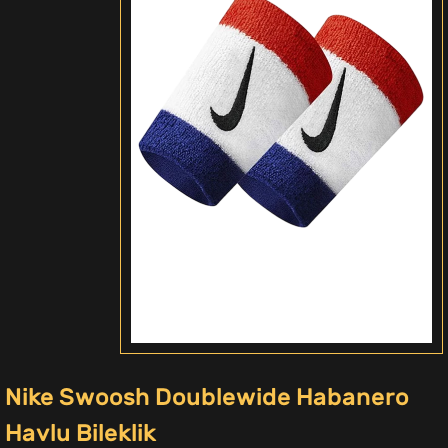
Nike Swoosh Doublewide Habanero
Havlu Bileklik