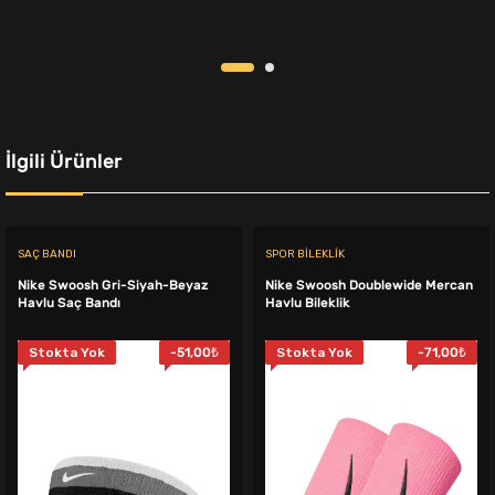
7.699,00₺.
fiyat:
750,00₺.
fiyat:
6.299,00₺.
659,00₺.
İlgili Ürünler
SAÇ BANDI
SPOR BILEKLIK
Nike Swoosh Gri-Siyah-Beyaz
Nike Swoosh Doublewide Mercan
Havlu Saç Bandı
Havlu Bileklik
Stokta Yok
-
51,00
₺
Stokta Yok
-
71,00
₺