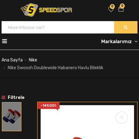
0
0
Markalarımız
Ana Sayfa
Nike
Nike Swoosh Doublewide Habanero Havlu Bileklik
Filtrele
-
149,00
₺