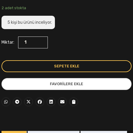
fiyat:
andaki
2 adet stokta
799,00₺.
fiyat:
5
kişi bu ürünü inceliyor.
749,00₺.
Miktar:
SEPETE EKLE
FAVORILERE EKLE
i
,00₺.