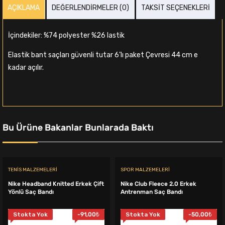
AÇIKLAMA
DEĞERLENDIRMELER (0)
TAKSIT SEÇENEKLERI
İçindekiler: %74 polyester %26 lastik
Elastik bant saçları güvenli tutar 6’lı paket Çevresi 44 cm e
kadar açılır.
Bu Ürüne Bakanlar Bunlarada Baktı
TENIS MALZEMELERI
SPOR MALZEMELERI
Nike Headband Knitted Erkek Çift
Nike Club Fleece 2.0 Erkek
Yönlü Saç Bandı
Antrenman Saç Bandı
Stokta Yok
-
91,00
₺
Stokta Yok
-
50,00
₺