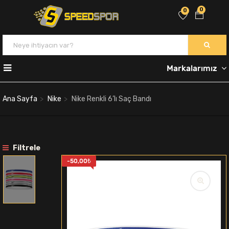
0
0
Markalarımız
Ana Sayfa
Nike
Nike Renkli 6’lı Saç Bandı
Filtrele
-
50,00
₺