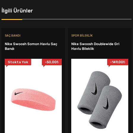
İlgili Ürünler
SAÇ BANDI
SPOR BILEKLIK
Nike Swoosh Somon Havlu Saç
Nike Swoosh Doublewide Gri
Bandı
Havlu Bileklik
Stokta Yok
-
50,00
₺
-
149,00
₺