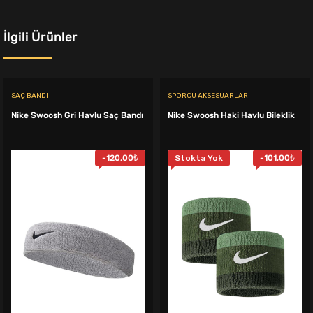
İlgili Ürünler
SAÇ BANDI
SPORCU AKSESUARLARI
Nike Swoosh Gri Havlu Saç Bandı
Nike Swoosh Haki Havlu Bileklik
-
120,00
₺
Stokta Yok
-
101,00
₺