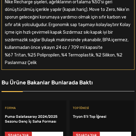
Nike Recharge şişeleri, ağırlıklarının ortalama %50’si geri
dönüştürülmüş içerikle yapılır (kapak hariç). Move to Zero, Nike’ın
sporun geleceğini korumaya yardımcı olmak için sıfır karbon ve
sıfır atık yolculuğudur. Ergonomik sap taşımayı kolaylaştırır Kolay
içme için hızlı çevirmeli kapak Sızdırmaz sıkı kapak iyi bir
sızdırmazlık sağlar Bulaşık makinesinde yıkanabilir, BPA içermez,
kullanmadan önce yıkayın 24 oz / 709 ml kapasite
%67 Tritan, %25 Polipropilen, %4 Termoplastik, %2 Silikon, %2
Paslanmaz Çelik
Bu Ürüne Bakanlar Bunlarada Baktı
FORMA
TOP İĞNESI
Puma Galatasaray 2024/2025
Tryon 5’li Top İğnesi
Sezonu Genç İç Saha Forması
Stokta Yok
Stokta Yok