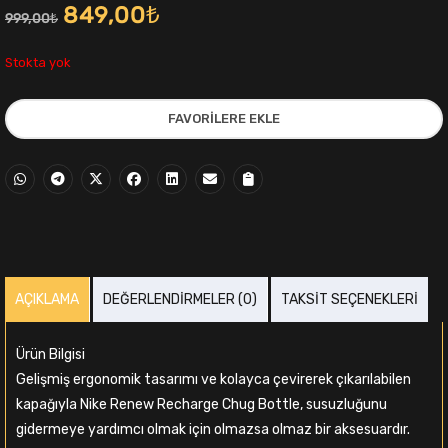
Orijinal
Şu
849,00
₺
999,00
₺
fiyat:
andaki
Stokta yok
999,00₺.
fiyat:
FAVORILERE EKLE
849,00₺.
i
AÇIKLAMA
DEĞERLENDIRMELER (0)
TAKSIT SEÇENEKLERI
,00₺.
Ürün Bilgisi
Gelişmiş ergonomik tasarımı ve kolayca çevirerek çıkarılabilen
kapağıyla Nike Renew Recharge Chug Bottle, susuzluğunu
gidermeye yardımcı olmak için olmazsa olmaz bir aksesuardır.