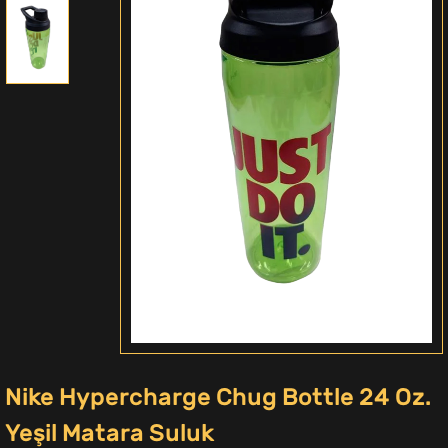
Nike Hypercharge Chug Bottle 24 Oz.
Yeşil Matara Suluk