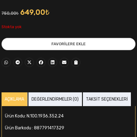
Orijinal
Şu
649,00
₺
750,00
₺
fiyat:
andaki
Stokta yok
750,00₺.
fiyat:
FAVORILERE EKLE
649,00₺.
i
AÇIKLAMA
DEĞERLENDIRMELER (0)
TAKSIT SEÇENEKLERI
,00₺.
Ürün Kodu: N.100.1936.352.24
Ürün Barkodu : 887791417329