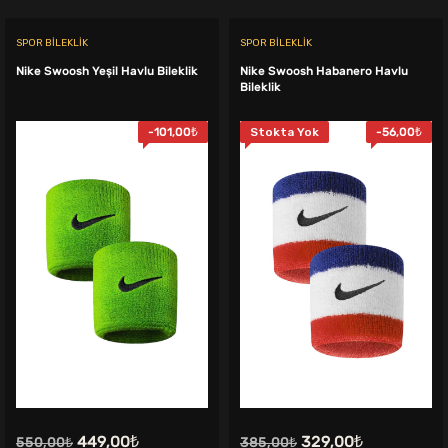
SPOR BILEKLIK
SPOR BILEKLIK
Nike Swoosh Yeşil Havlu Bileklik
Nike Swoosh Habanero Havlu
Bileklik
-
101,00
₺
Stokta Yok
-
56,00
₺
Orijinal
Şu
Orijinal
Şu
449,00
₺
329,00
₺
550,00
₺
385,00
₺