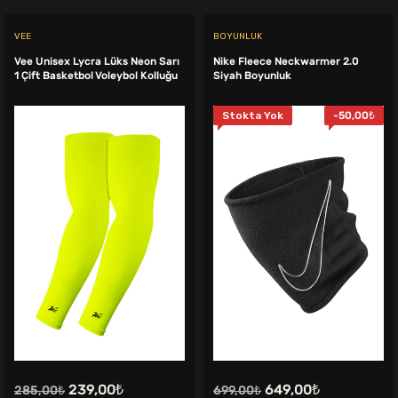
VEE
BOYUNLUK
Vee Unisex Lycra Lüks Neon Sarı
Nike Fleece Neckwarmer 2.0
1 Çift Basketbol Voleybol Kolluğu
Siyah Boyunluk
Stokta Yok
-
50,00
₺
Orijinal
Şu
Orijinal
Şu
239,00
₺
649,00
₺
285,00
₺
699,00
₺