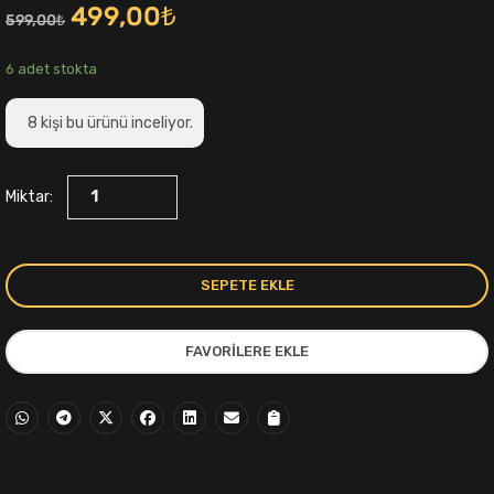
Orijinal
Şu
499,00
₺
599,00
₺
fiyat:
andaki
6 adet stokta
599,00₺.
fiyat:
8
kişi bu ürünü inceliyor.
499,00₺.
Miktar:
SEPETE EKLE
i
FAVORILERE EKLE
,00₺.