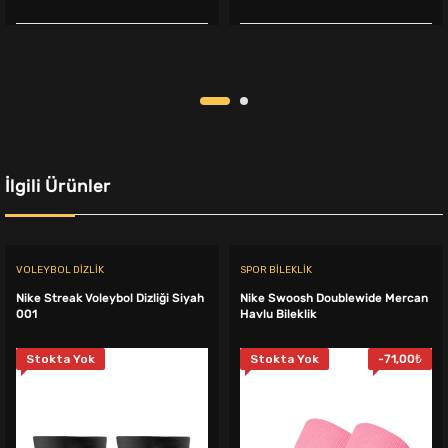
fiyat:
andaki
fiyat:
andaki
285,00₺.
fiyat:
699,00₺.
fiyat:
239,00₺.
649,00₺.
İlgili Ürünler
VOLEYBOL DIZLIK
SPOR BILEKLIK
Nike Streak Voleybol Dizliği Siyah
Nike Swoosh Doublewide Mercan
001
Havlu Bileklik
Stokta Yok
Stokta Yok
-
71,00
₺