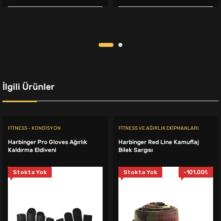
fiyat:
andaki
fiyat:
andaki
699,00₺.
fiyat:
1.099,00₺.
fiyat:
649,00₺.
999,00₺.
İlgili Ürünler
FITNESS - KONDISYON
FITNESS VE AĞIRLIK EKIPMANLARI
Harbinger Pro Gloves Ağırlık
Harbinger Red Line Kamuflaj
Kaldırma Eldiveni
Bilek Sargısı
Stokta Yok
Stokta Yok
-
101,00
₺