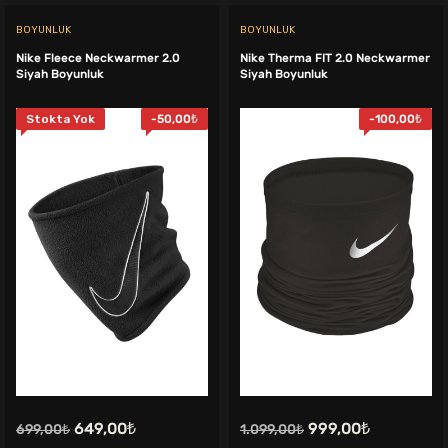
BOYUNLUK
BOYUNLUK
Nike Fleece Neckwarmer 2.0
Nike Therma FIT 2.0 Neckwarmer
Siyah Boyunluk
Siyah Boyunluk
Stokta Yok
-
50,00
₺
-
100,00
₺
Orijinal
Şu
Orijinal
Şu
649,00
₺
999,00
₺
699,00
₺
1.099,00
₺