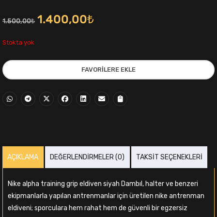
Orijinal
Şu
1.400,00
₺
1.500,00
₺
fiyat:
andaki
Stokta yok
1.500,00₺.
fiyat:
FAVORILERE EKLE
1.400,00₺.
i
AÇIKLAMA
DEĞERLENDIRMELER (0)
TAKSIT SEÇENEKLERI
,00₺.
Nike alpha training grip eldiven siyah Dambıl, halter ve benzeri
ekipmanlarla yapılan antrenmanlar için üretilen nike antrenman
eldiveni; sporculara hem rahat hem de güvenli bir egzersiz