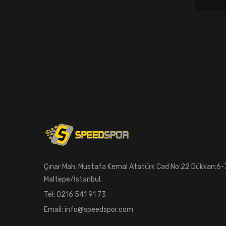
Barfiks ve Şınav Barları
Yoga Minderi
Deniz Şortu
Top Çantası
Deniz Topu
Masaj Topu
Badminton Raketi
Gözlük Kabı
Çınar Mah. Mustafa Kemal Atatürk Cad No:22 Dükkan:6-
Beyzbol Seti
Maltepe/İstanbul.
Tel: 0216 541 91 73
Spor Softshell & Polar
Email: info@speedspor.com
Zıplama Kutusu