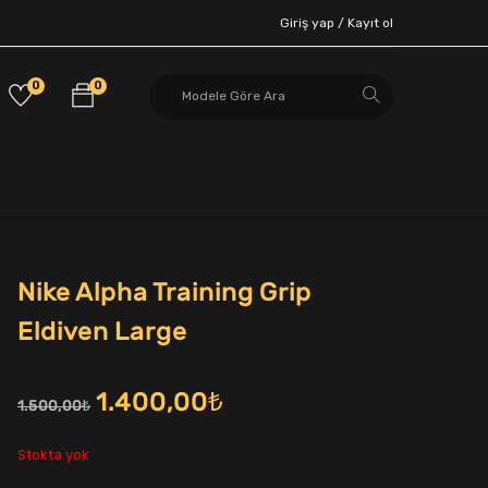
Giriş yap /
Kayıt ol
0
0
Nike Alpha Training Grip
Eldiven Large
Orijinal
Şu
1.400,00
₺
1.500,00
₺
fiyat:
andaki
Stokta yok