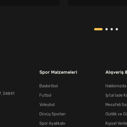
fiyat:
andaki
fiyat:
andaki
850,00₺.
fiyat:
949,00₺.
fiyat:
799,00₺.
849,00₺.
Spor Malzemeleri
Alışveriş 
Basketbol
Hakkımızda
7, 34841
Futbol
İptal İade K
Voleybol
Mesafeli Sa
Dövüş Sporları
Gizlilik ve G
Spor Ayakkabı
Kişisel Veril