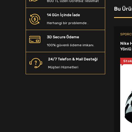
800 TL Üzeri Ücretsiz Teslimat
Düdük İpi
Bu Ürü
14 Gün İçinde İade
Scooter
Herhangi bir problemde .
Dart Oku
SPORC
3D Secure Ödeme
Amerikan Futbolu Topu
Nike 
100% güvenli ödeme imkanı.
Yönlü
Deniz Gözlüğü
24/7 Telefon & Mail Desteği
Stok
Yüzme Malzemeleri
Müşteri Hizmetleri
Düdük
Masa Tenisi Seti
El Yayı
Hakem Kartı
Spor Çorap