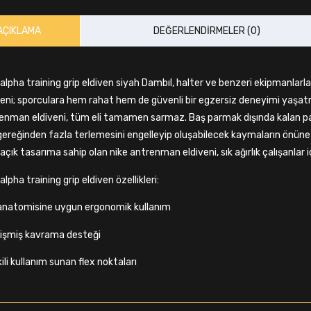
AÇIKLAMA
DEĞERLENDIRMELER (0)
 alpha training grip eldiven siyah Dambıl, halter ve benzeri ekipmanlar
veni; sporculara hem rahat hem de güvenli bir egzersiz deneyimi yaşat
enman eldiveni, tüm eli tamamen sarmaz. Baş parmak dışında kalan parm
 gereğinden fazla terlemesini engelleyip oluşabilecek kaymaların önün
açık tasarıma sahip olan nike antrenman eldiveni, sık ağırlık çalışanlar içi
alpha training grip eldiven özellikleri:
 anatomisine uygun ergonomik kullanım
lişmiş kavrama desteği
ili kullanım sunan flex noktaları