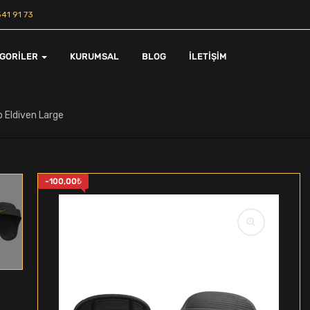
41 91 73
EGORILER
KURUMSAL
BLOG
İLETIŞIM
p Eldiven Large
-
100,00
₺