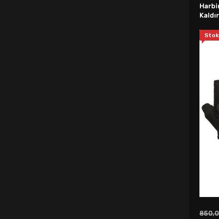
Harbi
Kaldı
Antrenman Malzemeleri
Stok
Basketbol Malzemeleri
Okul Çantası
Badminton Seti
Ağrı Bandı
Squash Topu
Voleybol Ayakkabısı
Spor Pantolon
Sırt Çantası
Palet & Patik
850,
Darbe Yastığı