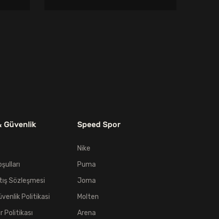
fiyat:
andaki
845,00₺.
fiyat:
789,00₺.
& Güvenlik
Speed Spor
Nike
oşulları
Puma
tış Sözleşmesi
Joma
üvenlik Politikasi
Molten
er Politikası
Arena