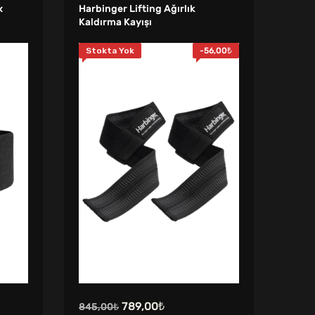
x
Harbinger Lifting Ağırlık
Harbi
Kaldırma Kayışı
Kaldı
Stokta Yok
-
56,00
₺
Sto
Orijinal
Şu
789,00
₺
845,00
₺
1.150