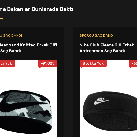
ne Bakanlar Bunlarada Baktı
U SAÇ BANDI
SPORCU SAÇ BANDI
Headband Knitted Erkek Çift
Nike Club Fleece 2.0 Erkek
 Saç Bandı
Antrenman Saç Bandı
ta Yok
-
91,00
₺
Stokta Yok
-
5