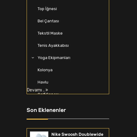
Top İğnesi
Bel Çantası
Tekstil Maske
Tenis Ayakkabısı
Yoga Ekipmanları
Kolonya
Havlu
Devamı ..
Golf Sopası
Lego & Yapı Oyuncakları
Son Eklenenler
Basketbol Bilekliği
Kapak & Kılıf
Nike Swoosh Doublewide