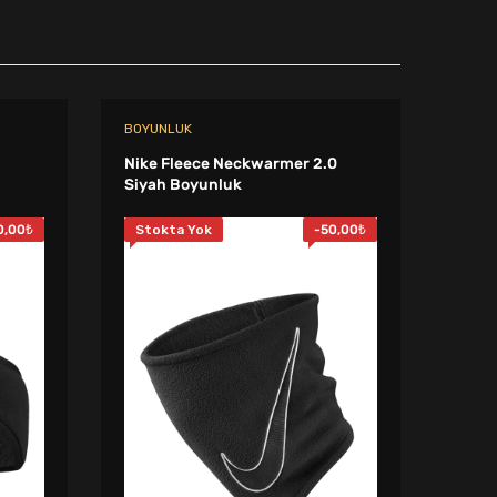
BOYUNLUK
BOYU
Nike Fleece Neckwarmer 2.0
Nike 
Siyah Boyunluk
Boyu
0,00
₺
Stokta Yok
-
50,00
₺
Sto