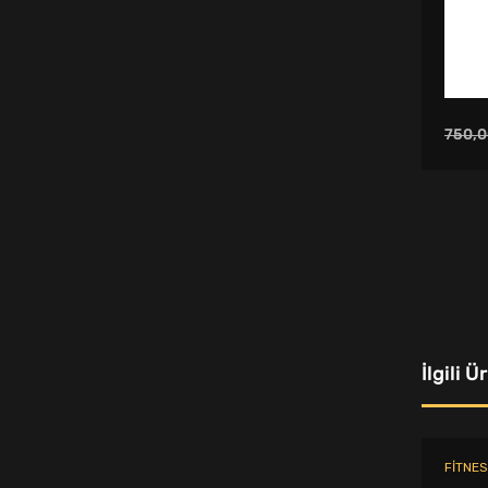
Toka
Tenis Çantası
Egzersiz Aletleri
750,0
Spor Eşofman Takımı
Outdoor Aksesuarları
Squash Raketi
Plaj Havlusu
Su Sporu Malzemeleri
Sporcu Aksesuarları
İlgili Ü
Tenis Topu
Futbol Topu
FITNES
Pilates Topu