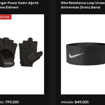
nger Power Kadın Ağırlık
Nike Resistance Loop Unise
rma Eldiveni
Antrenman Direnç Bandı
ta Yok
Orijinal
Şu
Orijinal
Şu
799,00
₺
849,00
₺
00
₺
949,00
₺