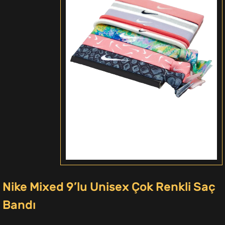
Nike Mixed 9’lu Unisex Çok Renkli Saç
Bandı