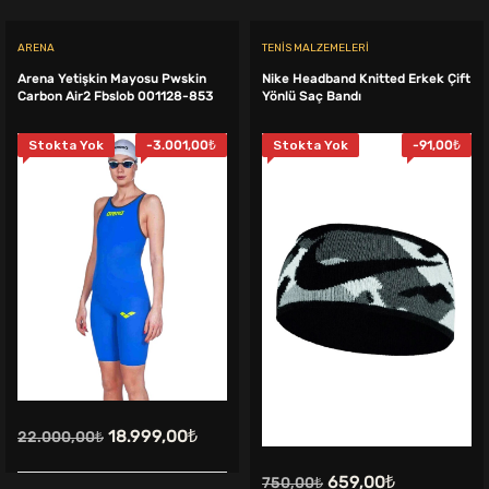
ARENA
TENIS MALZEMELERI
Arena Yetişkin Mayosu Pwskin
Nike Headband Knitted Erkek Çift
Carbon Air2 Fbslob 001128-853
Yönlü Saç Bandı
Stokta Yok
-
3.001,00
₺
Stokta Yok
-
91,00
₺
Orijinal
Şu
18.999,00
₺
22.000,00
₺
fiyat:
andaki
Orijinal
Şu
659,00
₺
750,00
₺