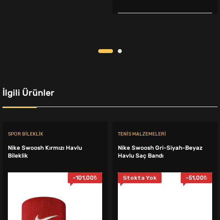
22.000,00₺.
fiyat:
fiyat:
andaki
18.999,00₺.
750,00₺.
fiyat:
659,00₺.
İlgili Ürünler
SPOR BILEKLIK
TENIS MALZEMELERI
Nike Swoosh Kırmızı Havlu
Nike Swoosh Gri-Siyah-Beyaz
Bileklik
Havlu Saç Bandı
-
101,00
₺
Stokta Yok
-
51,00
₺