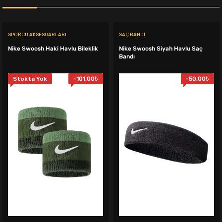
SPORCU AKSESUARLARI
SAÇ BANDI
Nike Swoosh Haki Havlu Bileklik
Nike Swoosh Siyah Havlu Saç
Bandı
Stokta Yok
-
101,00
₺
-
50,00
₺