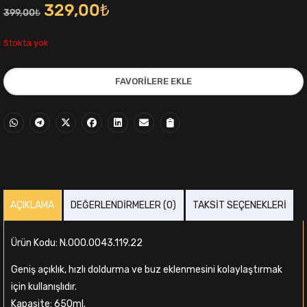
Orijinal
Şu
329,00
₺
399,00
₺
fiyat:
andaki
Stokta yok
399,00₺.
fiyat:
FAVORILERE EKLE
329,00₺.
i
AÇIKLAMA
DEĞERLENDIRMELER (0)
TAKSIT SEÇENEKLERI
,00₺.
Ürün Kodu: N.000.0043.119.22
Geniş açıklık, hızlı doldurma ve buz eklenmesini kolaylaştırmak
için kullanışlıdır.
Kapasite: 650ml.