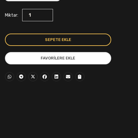
699,00₺.
Miktar:
SEPETE EKLE
FAVORILERE EKLE