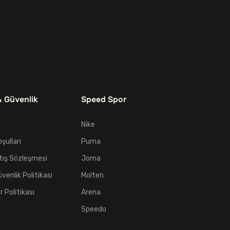
399,00₺.
& Güvenlik
Speed Spor
Nike
oşulları
Puma
tış Sözleşmesi
Joma
üvenlik Politikasi
Molten
er Politikası
Arena
Speedo