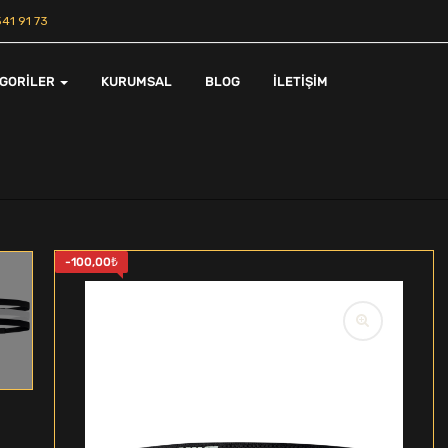
41 91 73
EGORILER
KURUMSAL
BLOG
İLETIŞIM
-
100,00
₺