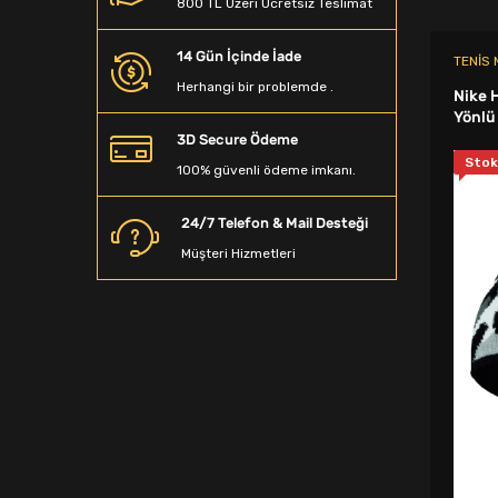
800 TL Üzeri Ücretsiz Teslimat
Beyzbol Sopası
14 Gün İçinde İade
Dalış Aksesuarları
TENIS
Herhangi bir problemde .
Nike 
Denge Tahtası
Yönlü
3D Secure Ödeme
Sporcu Saç Bandı
Stok
100% güvenli ödeme imkanı.
Kamp Matarası
24/7 Telefon & Mail Desteği
Boyunluk
Müşteri Hizmetleri
Ağırlık Sehpaları
Spor T-Shirt
Spor Terlik
Yağmurluk&Rüzgarlık
Bandana