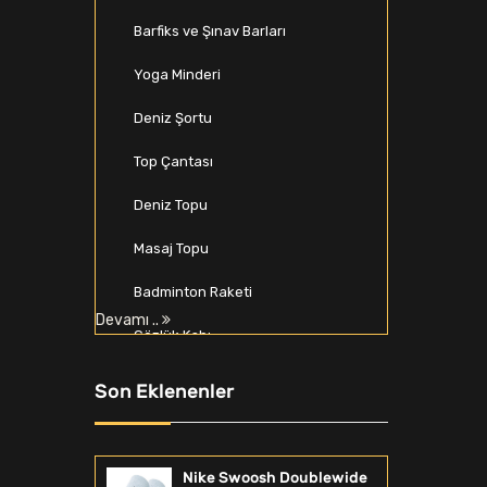
Barfiks ve Şınav Barları
Yoga Minderi
Deniz Şortu
Top Çantası
Deniz Topu
Masaj Topu
Badminton Raketi
Devamı ..
Gözlük Kabı
Beyzbol Seti
Son Eklenenler
Spor Softshell & Polar
Zıplama Kutusu
Nike Swoosh Doublewide