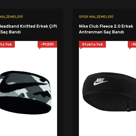
 MALZEMELERI
SPOR MALZEMELERI
Headband Knitted Erkek Çift
Nike Club Fleece 2.0 Erkek
 Saç Bandı
Antrenman Saç Bandı
ta Yok
-
91,00
₺
Stokta Yok
-
5