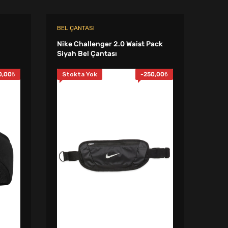
BEL ÇANTASI
BOYU
Nike Challenger 2.0 Waist Pack
Nike
Siyah Bel Çantası
Siya
0,00
₺
Stokta Yok
-
250,00
₺
Sto