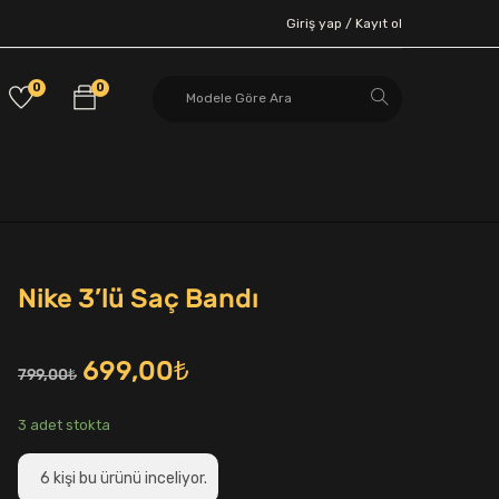
Giriş yap /
Kayıt ol
0
0
Nike 3’lü Saç Bandı
Orijinal
Şu
699,00
₺
799,00
₺
fiyat:
andaki
3 adet stokta
799,00₺.
fiyat:
6
kişi bu ürünü inceliyor.