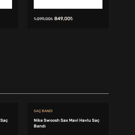
Orijinal
Şu
849,00
₺
1.099,00
₺
699,
fiyat:
andaki
1.099,00₺.
fiyat:
849,00₺.
SAÇ BANDI
SAÇ B
 Saç
Nike Swoosh Sax Mavi Havlu Saç
Nike
Bandı
Band