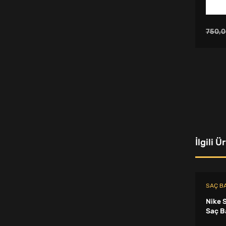
Şişme Yataklar - Koltuklar
Eldiven
750,0
Sıcak Su Torbası ve Isıtıcı Ped
Beyzbol Topu
Büyük Beden Eşofman Takımı
Paten Aksesuarları
Saç Bandı
İlgili Ü
Protein Shaker
Voleybol Dizlik
Kaykay
SAÇ B
Nike 
T-Shirt
Saç B
Spor Şort