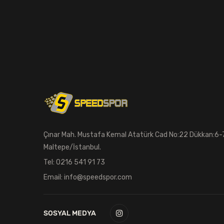
Foam Roller
Spor Sweatshirt
Masa Tenisi Topu
Cüzdan
Kolluk & Simit
Şişme Mat - Yastık
Çınar Mah. Mustafa Kemal Atatürk Cad No:22 Dükkan:6-
Kick Boks Lapası
Maltepe/İstanbul.
Burun Tıkacı
Tel: 0216 541 91 73
Hakem Bayrağı
Email: info@speedspor.com
Tavla
SOSYAL MEDYA
Yoga Tekerleği