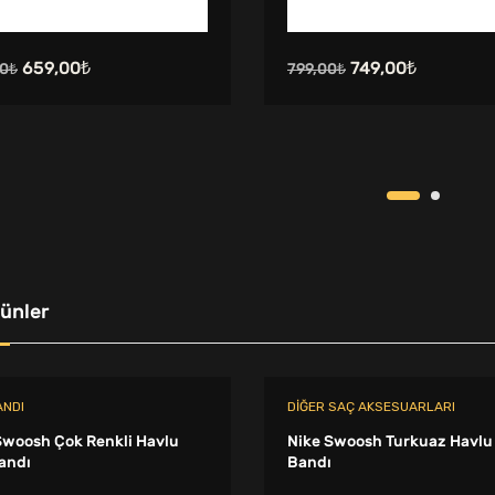
Orijinal
Şu
Orijinal
Şu
659,00
₺
749,00
₺
0
₺
799,00
₺
fiyat:
andaki
fiyat:
andaki
750,00₺.
fiyat:
799,00₺.
fiyat:
659,00₺.
749,00₺.
rünler
ANDI
DIĞER SAÇ AKSESUARLARI
Swoosh Çok Renkli Havlu
Nike Swoosh Turkuaz Havlu
andı
Bandı