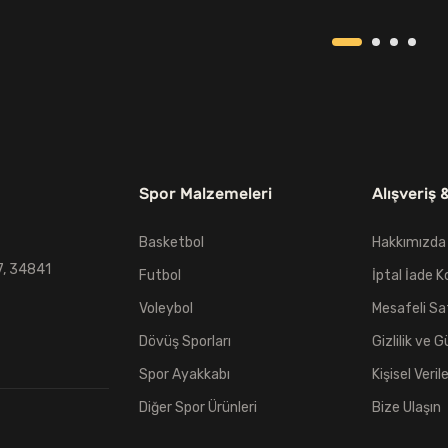
499,00₺.
299,00₺.
Spor Malzemeleri
Alışveriş 
Basketbol
Hakkımızda
7, 34841
Futbol
İptal İade K
Voleybol
Mesafeli Sa
Dövüş Sporları
Gizlilik ve G
Spor Ayakkabı
Kişisel Veril
Diğer Spor Ürünleri
Bize Ulaşın