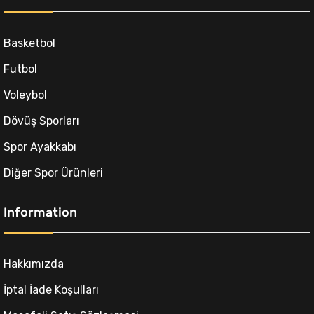
:
9,00₺.
Basketbol
Futbol
Voleybol
Dövüş Sporları
Spor Ayakkabı
Diğer Spor Ürünleri
Information
Hakkımızda
İptal İade Koşulları