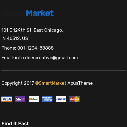
.
101 E 129th St, East Chicago,
IN 46312, US
Phone: 001-1234-88888
.
Email: info.deercreative@gmail.com
Copyright 2017
©SmartMarket
ApusTheme
ki
Find It Fast